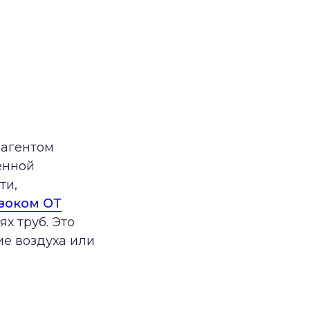
дагентом
енной
ти,
зоком ОТ
х труб. Это
е воздуха или