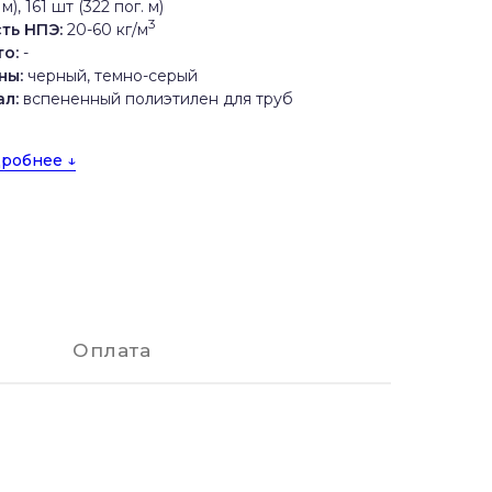
 м), 161 шт (322 пог. м)
3
ть НПЭ:
20-60 кг/м
то:
-
ны:
черный, темно-серый
л:
вспененный полиэтилен для труб
робнее ↓
Оплата