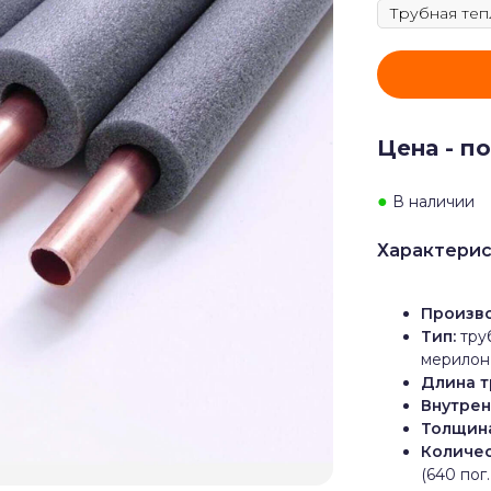
Цена - по
●
В наличии
Характерис
Произв
Тип:
тру
мерилон
Длина т
Внутрен
Толщина
Количес
(640 пог.