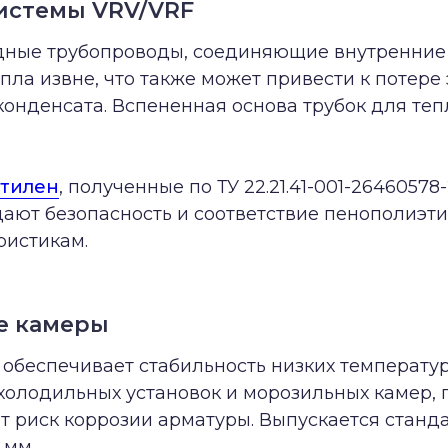
системы VRV/VRF
едные трубопроводы, соединяющие внутренние
пла извне, что также может привести к потер
конденсата. Вспененная основа трубок для те
этилен
, полученные по ТУ 22.21.41-001-26460578-
ждают безопасность и соответствие пенополиэт
ристикам.
е камеры
обеспечивает стабильность низких температу
олодильных установок и морозильных камер,
т риск коррозии арматуры. Выпускается станд
 мм.