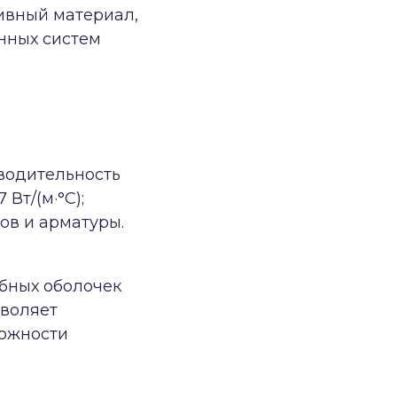
ивный материал,
нных систем
водительность
Вт/(м·°C);
ов и арматуры.
убных оболочек
зволяет
ложности