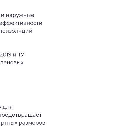
 и наружные
е эффективности
плоизоляции
2019 и ТУ
иленовых
р для
 предотвращает
артных размеров