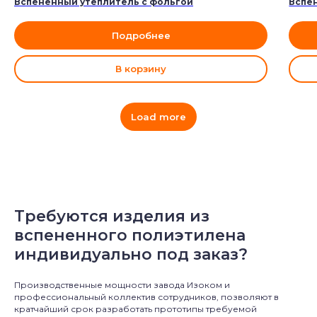
Вспененный утеплитель с фольгой
Вспе
Подробнее
В корзину
Load more
Требуются изделия из
вспененного полиэтилена
индивидуально под заказ?
Производственные мощности завода Изоком и
профессиональный коллектив сотрудников, позволяют в
кратчайший срок разработать прототипы требуемой