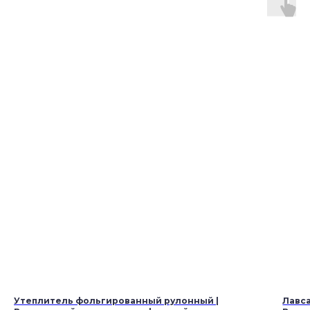
Утеплитель фольгированный рулонный |
Лавса