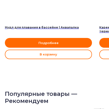
Нудл для плавания в бассейне | Аквапалка
Карем
терм
Подробнее
В корзину
Популярные товары —
Рекомендуем